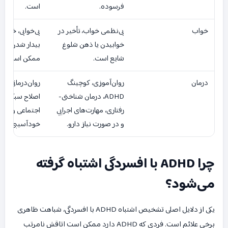
فرسوده.
است.
خواب
بی‌نظمی خواب، تأخیر در
بی‌خوابی، خواب ز
خوابیدن یا ذهن شلوغ
بیدار شدن زود
شایع است.
ممکن است دید
درمان
روان‌آموزی، کوچینگ
روان‌درمانی، دار
ADHD، درمان شناختی-
اصلاح سبک زند
رفتاری، مهارت‌های اجرایی
اجتماعی و پیگ
و در صورت نیاز دارو.
خودآسیبی.
چرا ADHD با افسردگی اشتباه گرفته
می‌شود؟
یکی از دلایل اصلی تشخیص اشتباه ADHD با افسردگی، شباهت ظاهری
برخی علائم است. فردی که ADHD دارد ممکن است اتاقش نامرتب