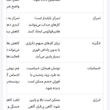
واضح شروع شو
تمرکز
تمرکز ناپایدار است؛
تمرکز به دلیل 
کارهای جذاب می‌توانند
کندی ذهنی یا 
هایپرفوکوس ایجاد کنند.
کاهش پیدا می‌ک
انگیزه
برای کارهای مبهم، تکراری
کاهش علاقه و
یا بدون پاداش فوری
می‌تواند تقریبا
بسیار پایین می‌آید.
فعالیت‌ها را در
احساسات
نوسان هیجانی، حساسیت
غم، پوچی، ناام
به طرد، زود رنجیدن یا
احساس گناه یا 
فوران خشم ممکن است
برجسته‌تر است.
دیده شود.
انرژی
ممکن است بالا و پایین
اغلب کاهش انر
شود؛ گاهی بی‌قرار، گاهی
خستگی و بی‌حال