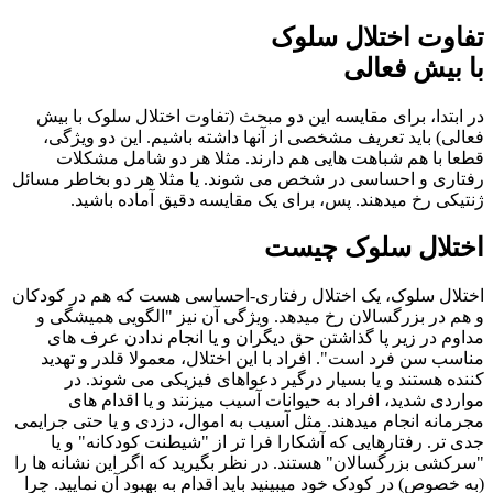
تفاوت اختلال سلوک
با بیش فعالی
در ابتدا، برای مقایسه این دو مبحث (تفاوت اختلال سلوک با بیش
فعالی) باید تعریف مشخصی از آنها داشته باشیم. این دو ویژگی،
قطعا با هم شباهت هایی هم دارند. مثلا هر دو شامل مشکلات
رفتاری و احساسی در شخص می شوند. یا مثلا هر دو بخاطر مسائل
ژنتیکی رخ میدهند. پس، برای یک مقایسه دقیق آماده باشید.
اختلال سلوک چیست
اختلال سلوک، یک اختلال رفتاری-احساسی هست که هم در کودکان
و هم در بزرگسالان رخ میدهد. ویژگی آن نیز "الگویی همیشگی و
مداوم در زیر پا گذاشتن حق دیگران و یا انجام ندادن عرف های
مناسب سن فرد است". افراد با این اختلال، معمولا قلدر و تهدید
کننده هستند و یا بسیار درگیر دعواهای فیزیکی می شوند. در
مواردی شدید، افراد به حیوانات آسیب میزنند و یا اقدام های
مجرمانه انجام میدهند. مثل آسیب به اموال، دزدی و یا حتی جرایمی
جدی تر. رفتارهایی که آشکارا فرا تر از "شیطنت کودکانه" و یا
"سرکشی بزرگسالان" هستند. در نظر بگیرید که اگر این نشانه ها را
(به خصوص) در کودک خود میبینید باید اقدام به بهبود آن نمایید. چرا