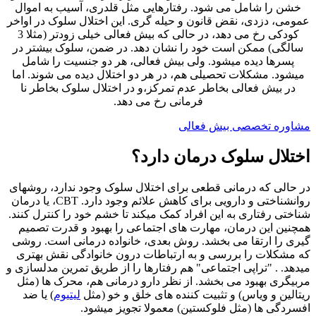
خشن را شامل می شود. رفتارهایی مثل قلدری، آسیب به اموال
عمومی، دزدی، نقض قانون و حیله گری. این اختلال سلوک در اواخر
کودکی رخ می دهد، در حالی که بیش فعالی خیلی زودتر (مثلا 3
سالگی) ممکن است خود را نشان دهد. در ضمن، سلوک بیشتر در
پسرها دیده میشود. ولی بیش فعالی، هر دو جنسیت را شامل
میشود. مشکلات تحصیلی هم، در هر دو اختلال دیده می شوند. اما
در بیش فعالی بخاطر عدم تمرکز،و در اختلال سلوک بخاطر نا
فرمانی رخ می دهد.
مشاوره تخصصی بیش فعالی
اختلال سلوک درمان دارد؟
در حالی که درمانی قطعی برای اختلال سلوک وجود ندارد، روشهای
روانشناختی و دارویی برای کاهش علائم وجود دارد. CBT، یا درمان
شناختی رفتاری به این افراد کمک میکند تا خشم خود را کنترل کنند.
همچنین این درمان، مهارت های اجتماعی را بهبود و قدرت تصمیم
گیری را ارتقا می بخشد. روش بعدی، خانواده درمانی است. روشی
که مشکلات را بررسی و به ارتباطات درون خانوادگی نقش بهتری
میدهد.
. "تراپی اجتماعی" هم رفتارها را از طریق تمرین مدلسازی و
مربیگری بهبود می بخشد. از نظر دارو درمانی هم، محرک ها (مثل
ریتالین و ویاس) و تثبیت کننده های خلق و خو (مثل
لیتیوم
) یا ضد
افسردگی ها (مثل فلوکستین) معمولا تجویز میشود.